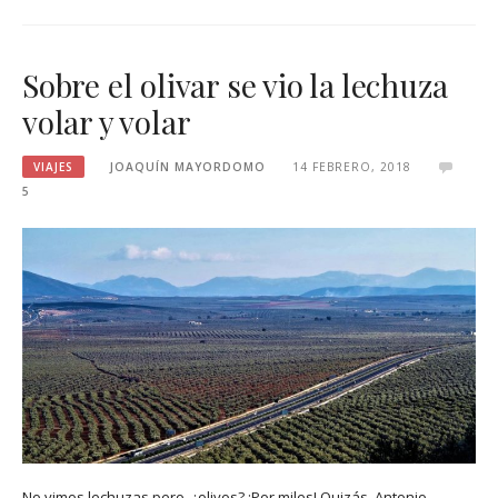
Sobre el olivar se vio la lechuza
volar y volar
VIAJES
JOAQUÍN MAYORDOMO
14 FEBRERO, 2018
5
No vimos lechuzas pero, ¿olivos? ¡Por miles! Quizás, Antonio