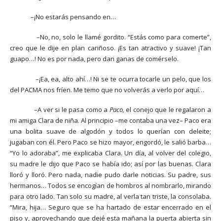
–¡No estarás pensando en…
–No, no, solo le llamé gordito. “Estás como para comerte”,
creo que le dije en plan cariñoso. ¡Es tan atractivo y suave! ¡Tan
guapo…! No es por nada, pero dan ganas de comérselo.
–¡Ea, ea, alto ahí…! Ni se te ocurra tocarle un pelo, que los
del PACMA nos fríen. Me temo que no volverás a verlo por aquí…
–A ver si le pasa como a
Paco,
el conejo que le regalaron a
mi amiga Clara de niña. Al principio –me contaba una vez– Paco era
una bolita suave de algodón y todos lo querían con deleite;
jugaban con él. Pero Paco se hizo mayor, engordó, le salió barba…
“Yo lo adoraba”, me explicaba Clara. Un día, al volver del colegio,
su madre le dijo que Paco se había ido; así por las buenas. Clara
lloró y lloró. Pero nada, nadie pudo darle noticias. Su padre, sus
hermanos… Todos se encogían de hombros al nombrarlo, mirando
para otro lado. Tan solo su madre, al verla tan triste, la consolaba.
“Mira, hija… Seguro que se ha hartado de estar encerrado en el
piso y, aprovechando que dejé esta mañana la puerta abierta sin