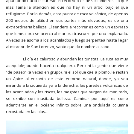
apuntando hacia el sureste. El recorrido es de 9 kilómetros. Lo que
más llama la atención es que no hay ni un árbol bajo el que
refugiarse. Por lo demás, esta punta de roca volcánica, de apenas
200 metros de altitud en sus partes más elevadas, es de una
extraordinaria belleza. El sendero a recorrer es como un espinazo
que lomea, ora se acerca al mar ora trascurre por una explanada.
A veces se asoma a los acantilados y luego serpentea hasta llegar
al mirador de San Lorenzo, santo que da nombre al cabo.
El día es caluroso y abundan los turistas. La ruta es muy
asequible; puede hacerla cualquiera. Pero ni la gente que viene
“de paseo” (a veces en grupo), ni el sol que cae a plomo, le restan
un ápice al encanto de este entorno natural, donde, ya sea
mirando a la izquierda ya a la derecha, las paredes volcánicas de
los acantilados y los riscos, los mogotes que surgen del mar, todo,
se exhibe con inusitada belleza. Caminar por aquí es como
adentrarse en el océano infinito sobre una ondulada columna
recostada en las olas…