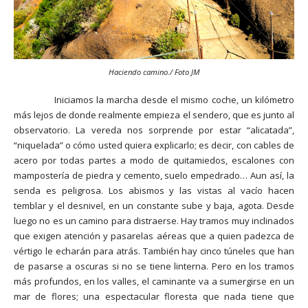
Haciendo camino./ Foto JM
Iniciamos la marcha desde el mismo coche, un kilómetro
más lejos de donde realmente empieza el sendero, que es junto al
observatorio. La vereda nos sorprende por estar “alicatada”,
“niquelada” o cómo usted quiera explicarlo; es decir, con cables de
acero por todas partes a modo de quitamiedos, escalones con
mampostería de piedra y cemento, suelo empedrado… Aun así, la
senda es peligrosa. Los abismos y las vistas al vacío hacen
temblar y el desnivel, en un constante sube y baja, agota. Desde
luego no es un camino para distraerse. Hay tramos muy inclinados
que exigen atención y pasarelas aéreas que a quien padezca de
vértigo le echarán para atrás. También hay cinco túneles que han
de pasarse a oscuras si no se tiene linterna. Pero en los tramos
más profundos, en los valles, el caminante va a sumergirse en un
mar de flores; una espectacular floresta que nada tiene que