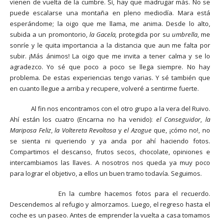
vienen de vuelta de la cumbre. Sí, hay que madrugar más. No se
puede escalarse una montaña en pleno mediodía. Mara está
esperándome; la oigo que me llama, me anima. Desde lo alto,
subida a un promontorio,
la Gacela,
protegida por su
umbrella
, me
sonríe y le quita importancia a la distancia que aun me falta por
subir. ¡Más ánimos! La oigo que me invita a tener calma y se lo
agradezco. Yo sé que poco a poco se llega siempre. No hay
problema. De estas experiencias tengo varias. Y sé también que
en cuanto llegue a arriba y recupere, volveré a sentirme fuerte.
Al fin nos encontramos con el otro grupo a la vera del Ruivo.
Ahí están los cuatro (Encarna no ha venido):
el Conseguidor
,
la
Mariposa Feliz
,
la Voltereta Revoltosa
y
el Azogue
que, ¡cómo no!, no
se sienta ni queriendo y ya anda por ahí haciendo fotos.
Compartimos el descanso, frutos secos, chocolate, opiniones e
intercambiamos las llaves. A nosotros nos queda ya muy poco
para lograr el objetivo, a ellos un buen tramo todavía. Seguimos.
En la cumbre hacemos fotos para el recuerdo.
Descendemos al refugio y almorzamos. Luego, el regreso hasta el
coche es un paseo. Antes de emprender la vuelta a casa tomamos