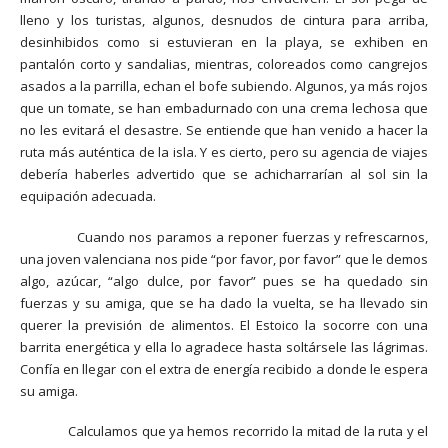
lleno y los turistas, algunos, desnudos de cintura para arriba,
desinhibidos como si estuvieran en la playa, se exhiben en
pantalón corto y sandalias, mientras, coloreados como cangrejos
asados a la parrilla, echan el bofe subiendo. Algunos, ya más rojos
que un tomate, se han embadurnado con una crema lechosa que
no les evitará el desastre. Se entiende que han venido a hacer la
ruta más auténtica de la isla. Y es cierto, pero su agencia de viajes
debería haberles advertido que se achicharrarían al sol sin la
equipación adecuada.
Cuando nos paramos a reponer fuerzas y refrescarnos,
una joven valenciana nos pide “por favor, por favor” que le demos
algo, azúcar, “algo dulce, por favor” pues se ha quedado sin
fuerzas y su amiga, que se ha dado la vuelta, se ha llevado sin
querer la previsión de alimentos. El Estoico la socorre con una
barrita energética y ella lo agradece hasta soltársele las lágrimas.
Confía en llegar con el extra de energía recibido a donde le espera
su amiga.
Calculamos que ya hemos recorrido la mitad de la ruta y el