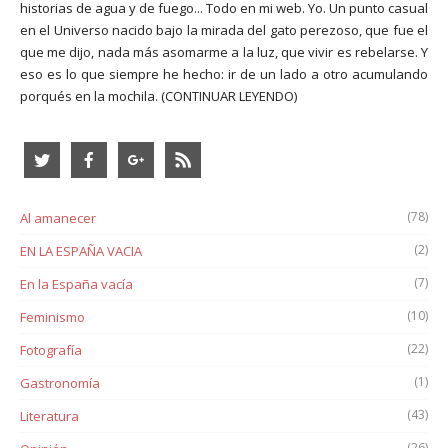
historias de agua y de fuego... Todo en mi web. Yo. Un punto casual
en el Universo nacido bajo la mirada del gato perezoso, que fue el
que me dijo, nada más asomarme a la luz, que vivir es rebelarse. Y
eso es lo que siempre he hecho: ir de un lado a otro acumulando
porqués en la mochila.
(CONTINUAR LEYENDO)
(78)
Al amanecer
(2)
EN LA ESPAÑA VACIA
(7)
En la España vacía
(10)
Feminismo
(22)
Fotografía
(1)
Gastronomía
(43)
Literatura
(26)