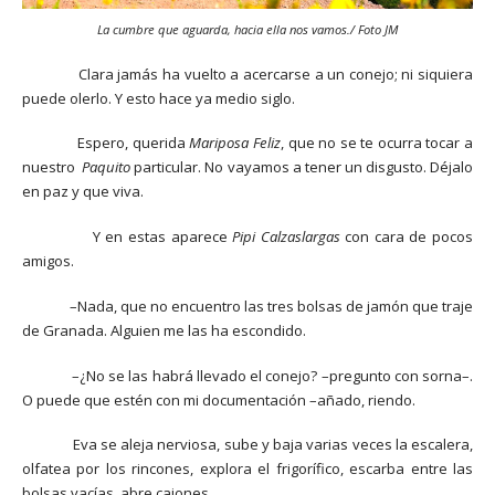
La cumbre que aguarda, hacia ella nos vamos./ Foto JM
Clara jamás ha vuelto a acercarse a un conejo; ni siquiera
puede olerlo. Y esto hace ya medio siglo.
Espero, querida
Mariposa Feliz
, que no se te ocurra tocar a
nuestro
Paquito
particular. No vayamos a tener un disgusto. Déjalo
en paz y que viva.
Y en estas aparece
Pipi
Calzaslargas
con cara de pocos
amigos.
–Nada, que no encuentro las tres bolsas de jamón que traje
de Granada. Alguien me las ha escondido.
–¿No se las habrá llevado el conejo? –pregunto con sorna–.
O puede que estén con mi documentación –añado, riendo.
Eva se aleja nerviosa, sube y baja varias veces la escalera,
olfatea por los rincones, explora el frigorífico, escarba entre las
bolsas vacías, abre cajones…