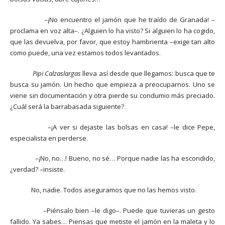
–¡No encuentro el jamón que he traído de Granada! –
proclama en voz alta–. ¿Alguien lo ha visto? Si alguien lo ha cogido,
que las devuelva, por favor, que estoy hambrienta –exige tan alto
como puede, una vez estamos todos levantados.
Pipi
Calzaslargas
lleva así desde que llegamos: busca que te
busca su jamón. Un hecho que empieza a preocuparnos. Uno se
viene sin documentación y otra pierde su condumio más preciado.
¿Cuál será la barrabasada siguiente?
–¡A ver si dejaste las bolsas en casa! –le dice Pepe,
especialista en perderse.
–¡No, no…! Bueno, no sé… Porque nadie las ha escondido,
¿verdad? –insiste.
No, nadie. Todos aseguramos que no las hemos visto.
–Piénsalo bien –le digo–. Puede que tuvieras un gesto
fallido. Ya sabes… Piensas que metiste el jamón en la maleta y lo