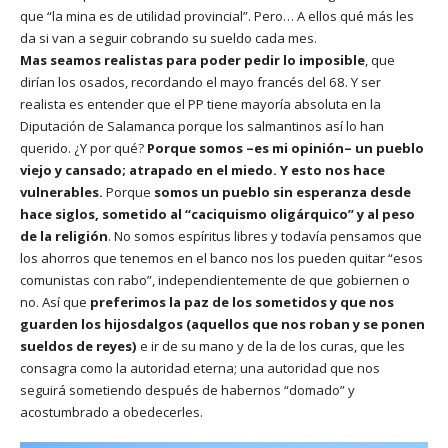
que “la mina es de utilidad provincial”. Pero… A ellos qué más les
da si van a seguir cobrando su sueldo cada mes.
Mas seamos realistas para poder pedir lo imposible
, que
dirían los osados, recordando el mayo francés del 68. Y ser
realista es entender que el PP tiene mayoría absoluta en la
Diputación de Salamanca porque los salmantinos así lo han
querido. ¿Y por qué?
Porque somos –es mi opinión– un pueblo
viejo y cansado; atrapado en el miedo. Y esto nos hace
vulnerables.
Porque
somos un pueblo sin esperanza desde
hace siglos, sometido al “caciquismo oligárquico” y al peso
de la religión
. No somos espíritus libres y todavía pensamos que
los ahorros que tenemos en el banco nos los pueden quitar “esos
comunistas con rabo”, independientemente de que gobiernen o
no. Así que
preferimos la paz de los sometidos y que nos
guarden los hijosdalgos (aquellos que nos roban y se ponen
sueldos de reyes)
e ir de su mano y de la de los curas, que les
consagra como la autoridad eterna; una autoridad que nos
seguirá sometiendo después de habernos “domado” y
acostumbrado a obedecerles.