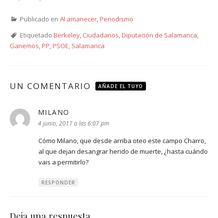
Publicado en
Al amanecer
,
Periodismo
Etiquetado
Berkeley
,
Ciudadanos
,
Diputación de Salamanca
,
Ganemos
,
PP
,
PSOE
,
Salamanca
UN COMENTARIO
AÑADE EL TUYO
MILANO
dice:
4 junio, 2017 a las 6:07 pm
Cómo Milano, que desde arriba oteo este campo Charro,
al que dejan desangrar herido de muerte, ¿hasta cuándo
vais a permitirlo?
RESPONDER
Deja una respuesta