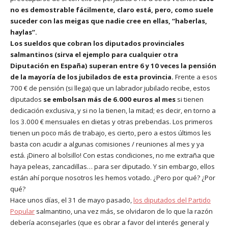
no es demostrable fácilmente, claro está, pero, como suele
suceder con las meigas que nadie cree en ellas, “haberlas,
haylas”.
Los sueldos que cobran los diputados provinciales
salmantinos (sirva el ejemplo para cualquier otra
Diputación en España) superan entre 6 y 10 veces la pensión
de la mayoría de los jubilados de esta provincia.
Frente a esos
700 € de pensión (si llega) que un labrador jubilado recibe, estos
diputados
se embolsan más de 6.000 euros al mes
si tienen
dedicación exclusiva, y si no la tienen, la mitad; es decir, en torno a
los 3.000 € mensuales en dietas y otras prebendas. Los primeros
tienen un poco más de trabajo, es cierto, pero a estos últimos les
basta con acudir a algunas comisiones / reuniones al mes y ya
está. ¡Dinero al bolsillo! Con estas condiciones, no me extraña que
haya peleas, zancadillas… para ser diputado. Y sin embargo, ellos
están ahí porque nosotros les hemos votado. ¿Pero por qué? ¿Por
qué?
Hace unos días, el 31 de mayo pasado,
los diputados del Partido
Popular
salmantino, una vez más, se olvidaron de lo que la razón
debería aconsejarles (que es obrar a favor del interés general y