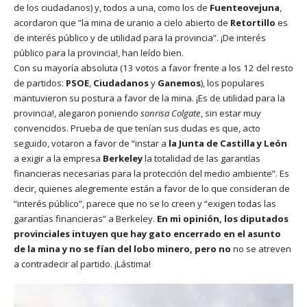
de los ciudadanos) y, todos a una, como los de
Fuenteovejuna
,
acordaron que “la mina de uranio a cielo abierto de
Retortillo
es
de interés público y de utilidad para la provincia”. ¡De interés
público para la provincia!, han leído bien.
Con su mayoría absoluta (13 votos a favor frente a los 12 del resto
de partidos:
PSOE
,
Ciudadanos
y
Ganemos
), los populares
mantuvieron su postura a favor de la mina. ¡Es de utilidad para la
provincia!, alegaron poniendo
sonrisa Colgate
, sin estar muy
convencidos. Prueba de que tenían sus dudas es que, acto
seguido, votaron a favor de “instar a
la Junta de Castilla y León
a exigir a la empresa
Berkeley
la totalidad de las garantías
financieras necesarias para la protección del medio ambiente”. Es
decir, quienes alegremente están a favor de lo que consideran de
“interés público”, parece que no se lo creen y “exigen todas las
garantías financieras” a Berkeley.
En mi opinión, los diputados
provinciales intuyen que hay gato encerrado en el asunto
de la mina y no se fían del lobo minero, pero no
no se atreven
a contradecir al partido. ¡Lástima!