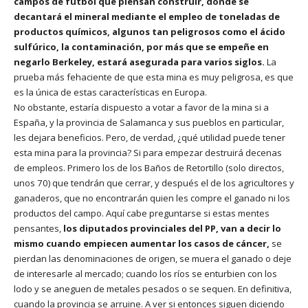
campos de fútbol que piensan construir, donde se
decantará el mineral mediante el empleo de toneladas de
productos químicos, algunos tan peligrosos como el ácido
sulfúrico, la contaminación, por más que se empeñe en
negarlo Berkeley, estará asegurada para varios siglos.
La
prueba más fehaciente de que esta mina es muy peligrosa, es que
es la única de estas características en Europa.
No obstante, estaría dispuesto a votar a favor de la mina si a
España, y la provincia de Salamanca y sus pueblos en particular,
les dejara beneficios. Pero, de verdad, ¿qué utilidad puede tener
esta mina para la provincia? Si para empezar destruirá decenas
de empleos. Primero los de los Baños de Retortillo (solo directos,
unos 70) que tendrán que cerrar, y después el de los agricultores y
ganaderos, que no encontrarán quien les compre el ganado ni los
productos del campo. Aquí cabe preguntarse si estas mentes
pensantes,
los diputados provinciales del PP, van a decir lo
mismo cuando empiecen aumentar los casos de cáncer,
se
pierdan las denominaciones de origen, se muera el ganado o deje
de interesarle al mercado; cuando los ríos se enturbien con los
lodo y se aneguen de metales pesados o se sequen. En definitiva,
cuando la provincia se arruine. A ver si entonces siguen diciendo