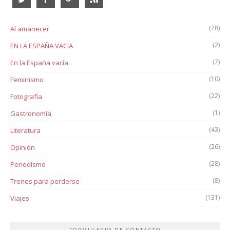
(78)
Al amanecer
(2)
EN LA ESPAÑA VACIA
(7)
En la España vacía
(10)
Feminismo
(22)
Fotografía
(1)
Gastronomía
(43)
Literatura
(26)
Opinión
(28)
Periodismo
(8)
Trenes para perderse
(131)
Viajes
FORMULARIO DE CONTACTO