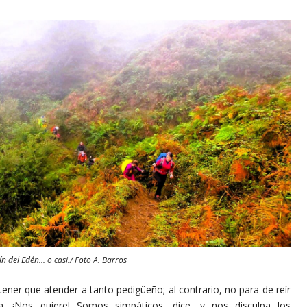
ín del Edén… o casi./ Foto A. Barros
ue atender a tanto pedigüeño; al contrario, no para de reír
a. ¡Nos quiere! Somos simpáticos, dice, y nos disculpa los