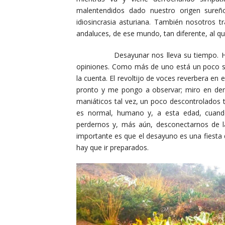
malentendidos dado nuestro origen sur
idiosincrasia asturiana. También nosotros t
andaluces, de ese mundo, tan diferente, al qu
Desayunar nos lleva su tiempo. Hablamo
opiniones. Como más de uno está un poco so
la cuenta. El revoltijo de voces reverbera e
pronto y me pongo a observar; miro en de
maniáticos tal vez, un poco descontrolados 
es normal, humano y, a esta edad, cuand
perdernos y, más aún, desconectarnos de l
importante es que el desayuno es una fiesta de
hay que ir preparados.