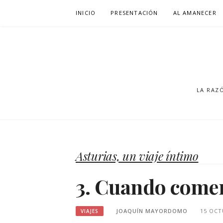
Saltar
INICIO
PRESENTACIÓN
AL AMANECER
al
contenido
LA RAZ
Asturias, un viaje íntimo
3. Cuando comer
JOAQUÍN MAYORDOMO
15 OCT
VIAJES