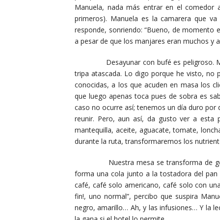
Manuela, nada más entrar en el comedor al
primeros). Manuela es la camarera que va 
responde, sonriendo: “Bueno, de momento es 
a pesar de que los manjares eran muchos y 
Desayunar con bufé es peligroso. Más de
tripa atascada. Lo digo porque he visto, no
conocidas, a los que acuden en masa los cli
que luego apenas toca pues de sobra es sa
caso no ocurre así; tenemos un día duro po
reunir. Pero, aun así, da gusto ver a est
mantequilla, aceite, aguacate, tomate, lon
durante la ruta, transformaremos los nutrient
Nuestra mesa se transforma de golpe en
forma una cola junto a la tostadora del pan
café, café solo americano, café solo con una
fin!, uno normal”, percibo que suspira Manu
negro, amarillo… Ah, y las infusiones… Y la
la gana si el hotel lo permite.