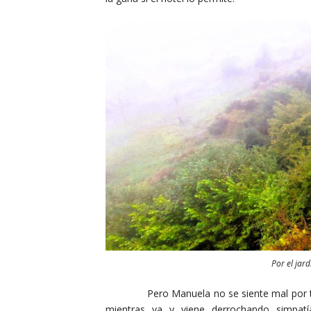
Por el jard
Pero Manuela no se siente mal por tener q
mientras va y viene derrochando simpatí