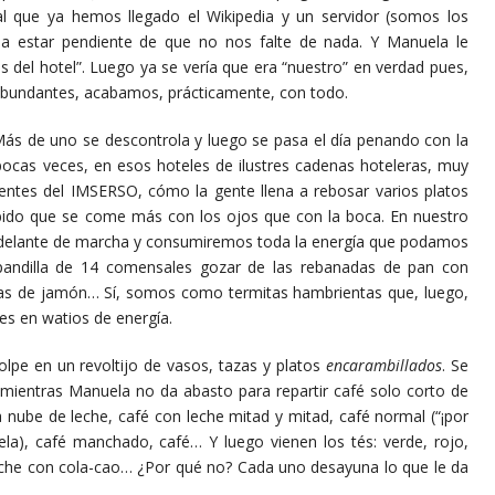
 que ya hemos llegado el Wikipedia y un servidor (somos los
a estar pendiente de que no nos falte de nada. Y Manuela le
del hotel”. Luego ya se vería que era “nuestro” en verdad pues,
abundantes, acabamos, prácticamente, con todo.
 uno se descontrola y luego se pasa el día penando con la
 pocas veces, en esos hoteles de ilustres cadenas hoteleras, muy
entes del IMSERSO, cómo la gente llena a rebosar varios platos
bido que se come más con los ojos que con la boca. En nuestro
r delante de marcha y consumiremos toda la energía que podamos
a pandilla de 14 comensales gozar de las rebanadas de pan con
chas de jamón… Sí, somos como termitas hambrientas que, luego,
es en watios de energía.
 un revoltijo de vasos, tazas y platos
encarambillados
. Se
 mientras Manuela no da abasto para repartir café solo corto de
 nube de leche, café con leche mitad y mitad, café normal (“¡por
ela), café manchado, café… Y luego vienen los tés: verde, rojo,
 leche con cola-cao… ¿Por qué no? Cada uno desayuna lo que le da