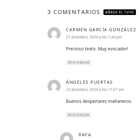
3 COMENTARIOS
AÑADE EL TUYO
CARMEN GARCÍA GONZÁLEZ
di
21 diciembre, 2024 a las 1:34 pm
Precioso texto. Muy evocador!
RESPONDER
ÁNGELES PUERTAS
dice:
22 diciembre, 2024 a las 11:07 am
Buenos despertares mañaneros.
RESPONDER
RAFA
dice: