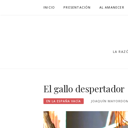
Saltar
INICIO
PRESENTACIÓN
AL AMANECER
al
contenido
LA RAZ
El gallo despertador
JOAQUÍN MAYORDO
EN LA ESPAÑA VACÍA