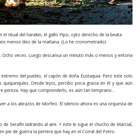
l ritual del harakiri, el gallo Pipo, ojito derecho de la beata
s seis menos diez de la mañana. (Lo he cronometrado)
ho veces. Luego descansa un minuto más o menos y entona
remo del pueblo, el capón de doña Eustaquia. Pero este solo
s quiquiriquíes. Desde lejos, percibo poca gracia en él y que aún
obre pereza. Hay que comprenderlo, es aún tan temprano…
los abrazos de Morfeo. El silencio ahora es una orquesta de
rafín ladrando al aire. Y este le sigue el chucho de Marcial,
 pie de guerra la perrera que hay en el Corral del Potro.