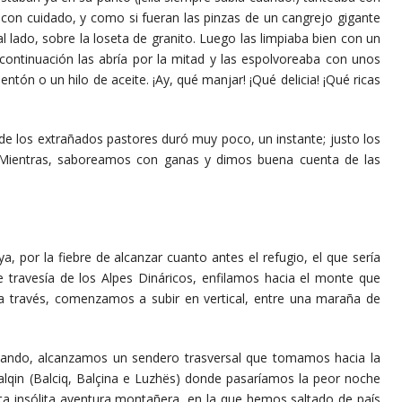
 con cuidado, y como si fueran las pinzas de un cangrejo gigante
l lado, sobre la loseta de granito. Luego las limpiaba bien con un
 continuación las abría por la mitad y las espolvoreaba con unos
ntón o un hilo de aceite. ¡Ay, qué manjar! ¡Qué delicia! ¡Qué ricas
los extrañados pastores duró muy poco, un instante; justo los
. Mientras, saboreamos con ganas y dimos buena cuenta de las
 la fiebre de alcanzar cuanto antes el refugio, el que sería
 travesía de los Alpes Dináricos, enfilamos hacia el monte que
a través, comenzamos a subir en vertical, entre una maraña de
alcanzamos un sendero trasversal que tomamos hacia la
lqin (Balciq, Balçina e Luzhës) donde pasaríamos la peor noche
esta insólita aventura montañera, en la que hemos saltado de país