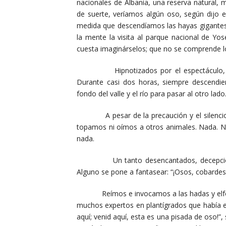
nacionales de Albania, una reserva natural, 
de suerte, veríamos algún oso, según dijo el 
medida que descendíamos las hayas gigante
la mente la visita al parque nacional de Yo
cuesta imaginárselos; que no se comprende l
Hipnotizados por el espectáculo, avanz
Durante casi dos horas, siempre descendi
fondo del valle y el río para pasar al otro lado
A pesar de la precaución y el silencio
topamos ni oímos a otros animales. Nada. Ni 
nada.
Un tanto desencantados, decepcionad
Alguno se pone a fantasear: “¡Osos, cobardes,
Reímos e invocamos a las hadas y elfos d
muchos expertos en plantígrados que había en 
aquí; venid aquí, esta es una pisada de oso!”