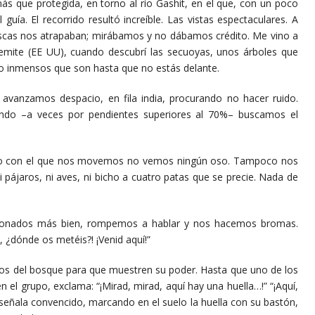
más que protegida, en torno al río Gashit, en el que, con un poco
guía. El recorrido resultó increíble. Las vistas espectaculares. A
scas nos atrapaban; mirábamos y no dábamos crédito. Me vino a
semite (EE UU), cuando descubrí las secuoyas, unos árboles que
o inmensos que son hasta que no estás delante.
amos despacio, en fila india, procurando no hacer ruido.
endo –a veces por pendientes superiores al 70%– buscamos el
.
 con el que nos movemos no vemos ningún oso. Tampoco nos
pájaros, ni aves, ni bicho a cuatro patas que se precie. Nada de
os más bien, rompemos a hablar y nos hacemos bromas.
 ¿dónde os metéis?! ¡Venid aquí!”
el bosque para que muestren su poder. Hasta que uno de los
el grupo, exclama: “¡Mirad, mirad, aquí hay una huella…!” “¡Aquí,
, señala convencido, marcando en el suelo la huella con su bastón,