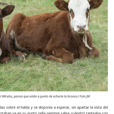
! Míralos, parece que están a punto de echarte la bronca./ Foto JM
e el halda y se disponía a esperar, sin apartar la vista del
staban ya en su punto (¡ella siempre sabia cuándo!) tanteaba con