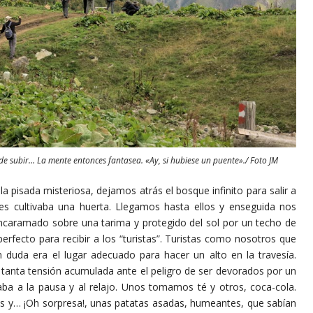
s de subir… La mente entonces fantasea. «Ay, si hubiese un puente»./ Foto JM
sada misteriosa, dejamos atrás el bosque infinito para salir a
es cultivaba una huerta. Llegamos hasta ellos y enseguida nos
encaramado sobre una tarima y protegido del sol por un techo de
erfecto para recibir a los “turistas”. Turistas como nosotros que
in duda era el lugar adecuado para hacer un alto en la travesía.
anta tensión acumulada ante el peligro de ser devorados por un
taba a la pausa y al relajo. Unos tomamos té y otros, coca-cola.
s y… ¡Oh sorpresa!, unas patatas asadas, humeantes, que sabían