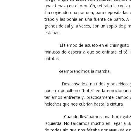
unas tenaza en el montón, retiraba la ceniza
iba cogiendo una por una, para depositarlas a
trapo y las ponía en una fuente de barro. A
granos de sal y, a veces, con un soplo de pime
estaban!
El tiempo de asueto en el chiringuito de 
minutos de espera a que se enfriara el té
patatas.
Reemprendimos la marcha.
Descansados, nutridos y poseídos, ya, por
nuestro penúltimo “hotel” en la emocionante
teníamos enfrente y, prácticamente campo 
helechos que nos cubrían hasta la cintura.
Cuando llevábamos una hora gateando, 
izquierda. No tardamos mucho en llegar a Ba
de todas (¡lo que nos faltaba por vivir!) de 