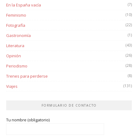
(7)
En la España vacía
(10)
Feminismo
(22)
Fotografía
(1)
Gastronomía
(43)
Literatura
(26)
Opinión
(28)
Periodismo
(8)
Trenes para perderse
(131)
Viajes
FORMULARIO DE CONTACTO
Tu nombre (obligatorio)