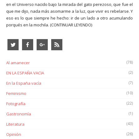
en el Universo nacido bajo la mirada del gato perezoso, que fue el
que me dijo, nada más asomarme a la luz, que vivir es rebelarse. Y
eso es lo que siempre he hecho: ir de un lado a otro acumulando
porqués en la mochila.
(CONTINUAR LEYENDO)
(78)
Al amanecer
(2)
EN LA ESPAÑA VACIA
(7)
En la España vacía
(10)
Feminismo
(22)
Fotografía
(1)
Gastronomía
(43)
Literatura
(26)
Opinión