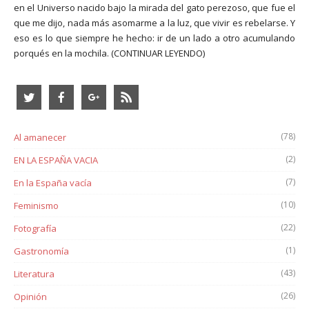
en el Universo nacido bajo la mirada del gato perezoso, que fue el
que me dijo, nada más asomarme a la luz, que vivir es rebelarse. Y
eso es lo que siempre he hecho: ir de un lado a otro acumulando
porqués en la mochila.
(CONTINUAR LEYENDO)
(78)
Al amanecer
(2)
EN LA ESPAÑA VACIA
(7)
En la España vacía
(10)
Feminismo
(22)
Fotografía
(1)
Gastronomía
(43)
Literatura
(26)
Opinión