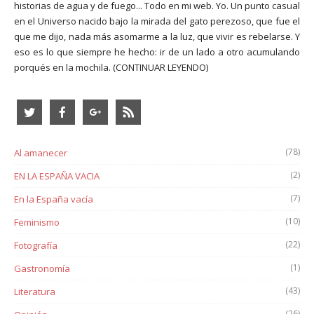
historias de agua y de fuego... Todo en mi web. Yo. Un punto casual
en el Universo nacido bajo la mirada del gato perezoso, que fue el
que me dijo, nada más asomarme a la luz, que vivir es rebelarse. Y
eso es lo que siempre he hecho: ir de un lado a otro acumulando
porqués en la mochila.
(CONTINUAR LEYENDO)
(78)
Al amanecer
(2)
EN LA ESPAÑA VACIA
(7)
En la España vacía
(10)
Feminismo
(22)
Fotografía
(1)
Gastronomía
(43)
Literatura
(26)