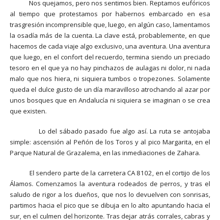
Nos quejamos, pero nos sentimos bien. Reptamos eufóricos
al tiempo que protestamos por habernos embarcado en esa
trasgresión incomprensible que, luego, en algún caso, lamentamos
la osadía más de la cuenta. La clave está, probablemente, en que
hacemos de cada viaje algo exclusivo, una aventura. Una aventura
que luego, en el confort del recuerdo, termina siendo un preciado
tesoro en el que ya no hay pinchazos de aulagas ni dolor, ni nada
malo que nos hiera, ni siquiera tumbos o tropezones. Solamente
queda el dulce gusto de un día maravilloso atrochando al azar por
unos bosques que en Andalucía ni siquiera se imaginan o se crea
que existen.
Lo del sábado pasado fue algo así. La ruta se antojaba
simple: ascensión al Peñón de los Toros y al pico Margarita, en el
Parque Natural de Grazalema, en las inmediaciones de Zahara.
El sendero parte de la carretera CA 8102, en el cortijo de los
Álamos. Comenzamos la aventura rodeados de perros, y tras el
saludo de rigor a los dueños, que nos lo devuelven con sonrisas,
partimos hacia el pico que se dibuja en lo alto apuntando hacia el
sur, en el culmen del horizonte. Tras dejar atrás corrales, cabras y