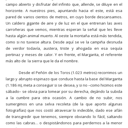
campo abierto y disfrutar del infinito que, allende, se diluye en el
horizonte. A nuestros pies, apuntando hacia el este, está esa
pared de varios cientos de metros, en cuyo borde descansamos.
Un caldero gigante de aire y de luz en el que entrenan las aves
carroñeras que vemos, mientras esperan la señal que les lleve
hasta algún animal muerto. Al oeste la montaña está más tendida,
como si no tuviese altura. Desde aquí se ve la campiña desnuda
de verdor todavía, austera, triste y ahogada en esa sequía
pertinaz y meses de calor. Y en frente, el Margarita, el referente
más alto de la sierra que le da el nombre.
Desde el Peñón de los Toros (1.023 metros) recorrimos un
largo y abrupto espinazo que conduce hasta la base del Margarita
(1.186 m), meta a conseguir si se desea, y si no –como hicimos este
sábado– se obvia para lomear por su derecha, dejándo la subida
a la cumbre para otra ocasión. A cambio de no subir, nos
sumergimos en una selva recoleta (de la que aporto algunas
fotografías) que nos costó atravesar lo indecible, dado ese afán
de transgredir que tenemos, siempre obviando lo fácil, saltando
como las cabras… o despistándonos para perdernos a la menor