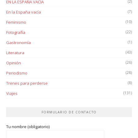
(2)
EN LA ESPAÑA VACIA
(7)
En la España vacía
(10)
Feminismo
(22)
Fotografía
(1)
Gastronomía
(43)
Literatura
(26)
Opinión
(28)
Periodismo
(8)
Trenes para perderse
(131)
Viajes
FORMULARIO DE CONTACTO
Tu nombre (obligatorio)