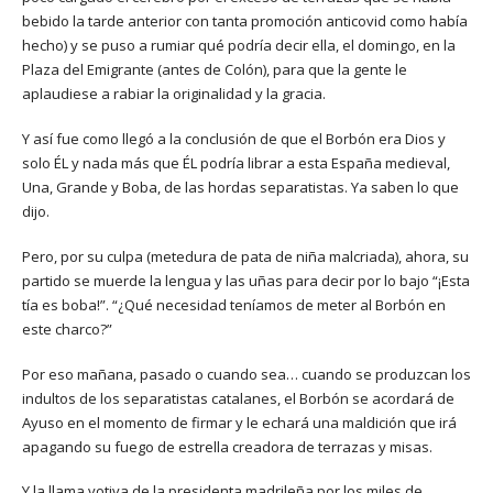
bebido la tarde anterior con tanta promoción anticovid como había
hecho) y se puso a rumiar qué podría decir ella, el domingo, en la
Plaza del Emigrante (antes de Colón), para que la gente le
aplaudiese a rabiar la originalidad y la gracia.
Y así fue como llegó a la conclusión de que el Borbón era Dios y
solo ÉL y nada más que ÉL podría librar a esta España medieval,
Una, Grande y Boba, de las hordas separatistas. Ya saben lo que
dijo.
Pero, por su culpa (metedura de pata de niña malcriada), ahora, su
partido se muerde la lengua y las uñas para decir por lo bajo “¡Esta
tía es boba!”. “¿Qué necesidad teníamos de meter al Borbón en
este charco?”
Por eso mañana, pasado o cuando sea… cuando se produzcan los
indultos de los separatistas catalanes, el Borbón se acordará de
Ayuso en el momento de firmar y le echará una maldición que irá
apagando su fuego de estrella creadora de terrazas y misas.
Y la llama votiva de la presidenta madrileña por los miles de