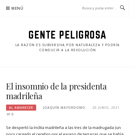
Saltar
MENÚ
al
contenido
GENTE PELIGROSA
LA RAZÓN ES SUBVERSIVA POR NATURALEZA Y PODRÍA
CONDUCIR A LA REVOLUCIÓN
El insomnio de la presidenta
madrileña
AL AMANECER
JOAQUÍN MAYORDOMO
20 JUNIO, 2021
0
Se despertó la ínclita madrileña a las tres de la madrugada (un
poco cargado el cerebro por el exceso de terrazas que se había